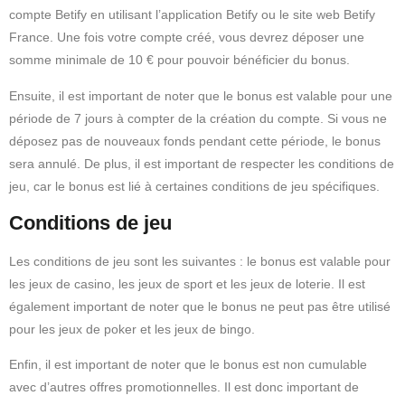
compte Betify en utilisant l’application Betify ou le site web Betify
France. Une fois votre compte créé, vous devrez déposer une
somme minimale de 10 € pour pouvoir bénéficier du bonus.
Ensuite, il est important de noter que le bonus est valable pour une
période de 7 jours à compter de la création du compte. Si vous ne
déposez pas de nouveaux fonds pendant cette période, le bonus
sera annulé. De plus, il est important de respecter les conditions de
jeu, car le bonus est lié à certaines conditions de jeu spécifiques.
Conditions de jeu
Les conditions de jeu sont les suivantes : le bonus est valable pour
les jeux de casino, les jeux de sport et les jeux de loterie. Il est
également important de noter que le bonus ne peut pas être utilisé
pour les jeux de poker et les jeux de bingo.
Enfin, il est important de noter que le bonus est non cumulable
avec d’autres offres promotionnelles. Il est donc important de