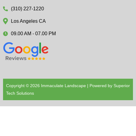
(310) 227-1220
Los Angeles CA
09.00 AM - 07.00 PM
Copyright © 2026 Immaculate Landscape | Powered by Superior
Tech Solutions