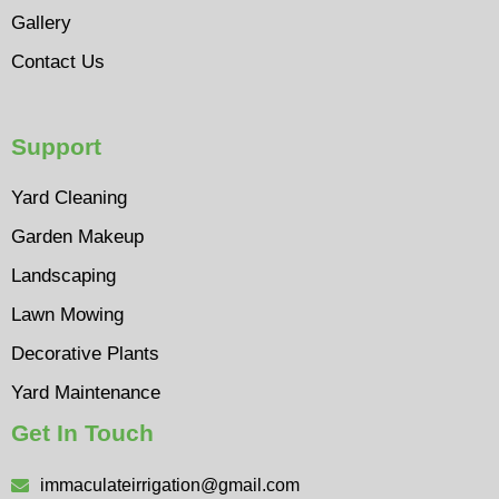
Gallery
Contact Us
Support
Yard Cleaning
Garden Makeup
Landscaping
Lawn Mowing
Decorative Plants
Yard Maintenance
Get In Touch
immaculateirrigation@gmail.com