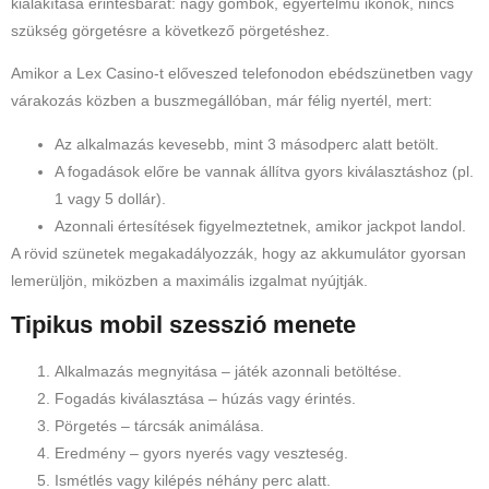
kialakítása érintésbarát: nagy gombok, egyértelmű ikonok, nincs
szükség görgetésre a következő pörgetéshez.
Amikor a Lex Casino-t előveszed telefonodon ebédszünetben vagy
várakozás közben a buszmegállóban, már félig nyertél, mert:
Az alkalmazás kevesebb, mint 3 másodperc alatt betölt.
A fogadások előre be vannak állítva gyors kiválasztáshoz (pl.
1 vagy 5 dollár).
Azonnali értesítések figyelmeztetnek, amikor jackpot landol.
A rövid szünetek megakadályozzák, hogy az akkumulátor gyorsan
lemerüljön, miközben a maximális izgalmat nyújtják.
Tipikus mobil szesszió menete
Alkalmazás megnyitása – játék azonnali betöltése.
Fogadás kiválasztása – húzás vagy érintés.
Pörgetés – tárcsák animálása.
Eredmény – gyors nyerés vagy veszteség.
Ismétlés vagy kilépés néhány perc alatt.