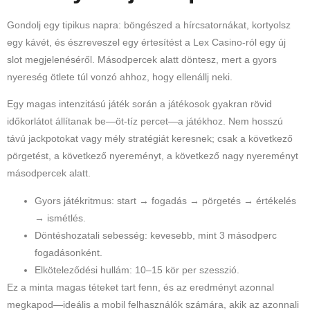
Gondolj egy tipikus napra: böngészed a hírcsatornákat, kortyolsz
egy kávét, és észreveszel egy értesítést a Lex Casino-ról egy új
slot megjelenéséről. Másodpercek alatt döntesz, mert a gyors
nyereség ötlete túl vonzó ahhoz, hogy ellenállj neki.
Egy magas intenzitású játék során a játékosok gyakran rövid
időkorlátot állítanak be—öt-tíz percet—a játékhoz. Nem hosszú
távú jackpotokat vagy mély stratégiát keresnek; csak a következő
pörgetést, a következő nyereményt, a következő nagy nyereményt
másodpercek alatt.
Gyors játékritmus: start → fogadás → pörgetés → értékelés
→ ismétlés.
Döntéshozatali sebesség: kevesebb, mint 3 másodperc
fogadásonként.
Elköteleződési hullám: 10–15 kör per szesszió.
Ez a minta magas téteket tart fenn, és az eredményt azonnal
megkapod—ideális a mobil felhasználók számára, akik az azonnali