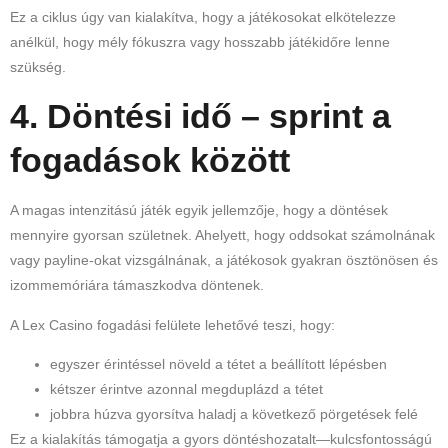
Ez a ciklus úgy van kialakítva, hogy a játékosokat elkötelezze
anélkül, hogy mély fókuszra vagy hosszabb játékidőre lenne
szükség.
4. Döntési idő – sprint a
fogadások között
A magas intenzitású játék egyik jellemzője, hogy a döntések
mennyire gyorsan születnek. Ahelyett, hogy oddsokat számolnának
vagy payline-okat vizsgálnának, a játékosok gyakran ösztönösen és
izommemóriára támaszkodva döntenek.
A Lex Casino fogadási felülete lehetővé teszi, hogy:
egyszer érintéssel növeld a tétet a beállított lépésben
kétszer érintve azonnal megduplázd a tétet
jobbra húzva gyorsítva haladj a következő pörgetések felé
Ez a kialakítás támogatja a gyors döntéshozatalt—kulcsfontosságú