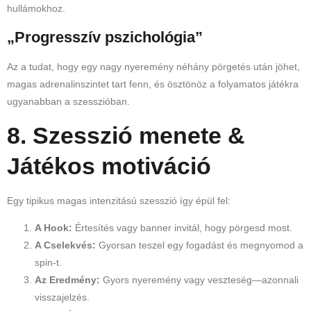
hullámokhoz.
„Progresszív pszichológia”
Az a tudat, hogy egy nagy nyeremény néhány pörgetés után jöhet,
magas adrenalinszintet tart fenn, és ösztönöz a folyamatos játékra
ugyanabban a szesszióban.
8. Szesszió menete &
Játékos motiváció
Egy tipikus magas intenzitású szesszió így épül fel:
A Hook:
Értesítés vagy banner invitál, hogy pörgesd most.
A Cselekvés:
Gyorsan teszel egy fogadást és megnyomod a
spin-t.
Az Eredmény:
Gyors nyeremény vagy veszteség—azonnali
visszajelzés.