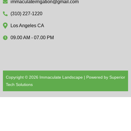
immaculateirrigation@gmail.com
(310) 227-1220
Los Angeles CA
09.00 AM - 07.00 PM
Copyright © 2026 Immaculate Landscape | Powered by Superior
Tech Solutions