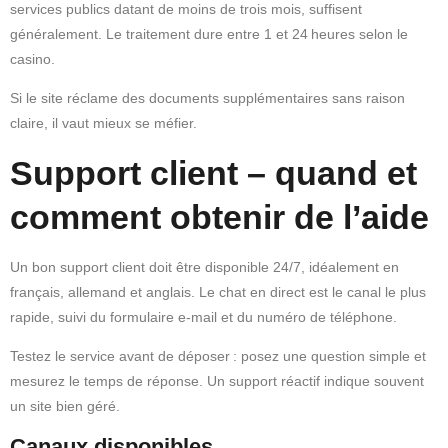
services publics datant de moins de trois mois, suffisent
généralement. Le traitement dure entre 1 et 24 heures selon le
casino.
Si le site réclame des documents supplémentaires sans raison
claire, il vaut mieux se méfier.
Support client – quand et
comment obtenir de l’aide
Un bon support client doit être disponible 24/7, idéalement en
français, allemand et anglais. Le chat en direct est le canal le plus
rapide, suivi du formulaire e‑mail et du numéro de téléphone.
Testez le service avant de déposer : posez une question simple et
mesurez le temps de réponse. Un support réactif indique souvent
un site bien géré.
Canaux disponibles