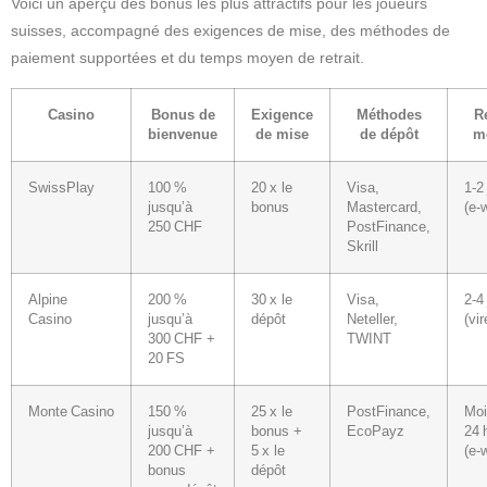
Voici un aperçu des bonus les plus attractifs pour les joueurs
suisses, accompagné des exigences de mise, des méthodes de
paiement supportées et du temps moyen de retrait.
Casino
Bonus de
Exigence
Méthodes
Re
bienvenue
de mise
de dépôt
m
SwissPlay
100 %
20 x le
Visa,
1‑2
jusqu’à
bonus
Mastercard,
(e‑w
250 CHF
PostFinance,
Skrill
Alpine
200 %
30 x le
Visa,
2‑4
Casino
jusqu’à
dépôt
Neteller,
(vi
300 CHF +
TWINT
20 FS
Monte Casino
150 %
25 x le
PostFinance,
Moi
jusqu’à
bonus +
EcoPayz
24 
200 CHF +
5 x le
(e‑w
bonus
dépôt