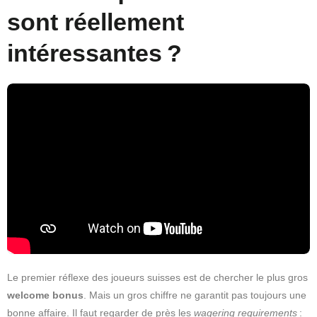
sont réellement
intéressantes ?
Le premier réflexe des joueurs suisses est de chercher le plus gros
welcome bonus
. Mais un gros chiffre ne garantit pas toujours une
bonne affaire. Il faut regarder de près les
wagering requirements
: