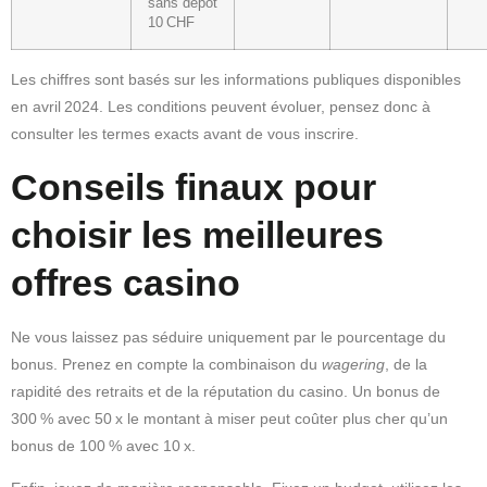
sans dépôt
10 CHF
Les chiffres sont basés sur les informations publiques disponibles
en avril 2024. Les conditions peuvent évoluer, pensez donc à
consulter les termes exacts avant de vous inscrire.
Conseils finaux pour
choisir les meilleures
offres casino
Ne vous laissez pas séduire uniquement par le pourcentage du
bonus. Prenez en compte la combinaison du
wagering
, de la
rapidité des retraits et de la réputation du casino. Un bonus de
300 % avec 50 x le montant à miser peut coûter plus cher qu’un
bonus de 100 % avec 10 x.