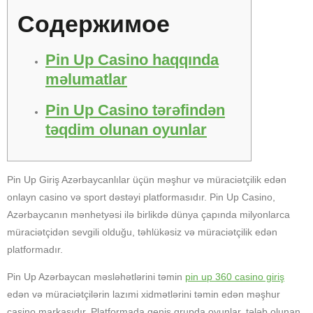
Содержимое
Pin Up Casino haqqında
məlumatlar
Pin Up Casino tərəfindən
təqdim olunan oyunlar
Pin Up Giriş Azərbaycanlılar üçün məşhur və müraciətçilik edən
onlayn casino və sport dəstəyi platformasıdır. Pin Up Casino,
Azərbaycanın mənhetyəsi ilə birlikdə dünya çapında milyonlarca
müraciətçidən sevgili olduğu, təhlükəsiz və müraciətçilik edən
platformadır.
Pin Up Azərbaycan məsləhətlərini təmin
pin up 360 casino giriş
edən və müraciətçilərin lazımi xidmətlərini təmin edən məşhur
casino markasıdır. Platformada geniş qrupda oyunlar, tələb olunan