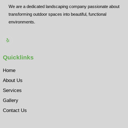
We are a dedicated landscaping company passionate about
transforming outdoor spaces into beautiful, functional
environments.
Quicklinks
Home
About Us
Services
Gallery
Contact Us