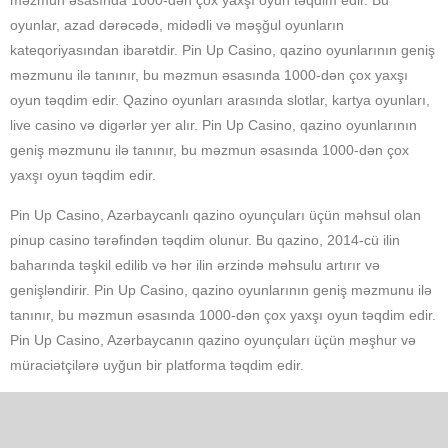
məzmun əsasında 1000-dən çox yaxşı oyun təqdim edir. Bu
oyunlar, azad dərəcədə, midədli və məşğul oyunların
kateqoriyasından ibarətdir. Pin Up Casino, qazino oyunlarının geniş
məzmunu ilə tanınır, bu məzmun əsasında 1000-dən çox yaxşı
oyun təqdim edir. Qazino oyunları arasında slotlar, kartya oyunları,
live casino və digərlər yer alır. Pin Up Casino, qazino oyunlarının
geniş məzmunu ilə tanınır, bu məzmun əsasında 1000-dən çox
yaxşı oyun təqdim edir.
Pin Up Casino, Azərbaycanlı qazino oyunçuları üçün məhsul olan
pinup casino tərəfindən təqdim olunur. Bu qazino, 2014-cü ilin
baharında təşkil edilib və hər ilin ərzində məhsulu artırır və
genişləndirir. Pin Up Casino, qazino oyunlarının geniş məzmunu ilə
tanınır, bu məzmun əsasında 1000-dən çox yaxşı oyun təqdim edir.
Pin Up Casino, Azərbaycanın qazino oyunçuları üçün məşhur və
müraciətçilərə uyğun bir platforma təqdim edir.