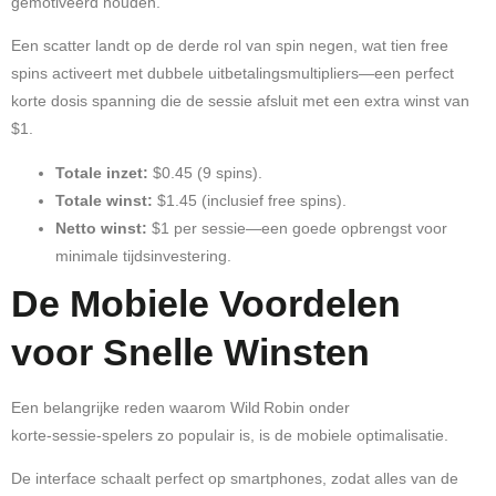
gemotiveerd houden.
Een scatter landt op de derde rol van spin negen, wat tien free
spins activeert met dubbele uitbetalingsmultipliers—een perfect
korte dosis spanning die de sessie afsluit met een extra winst van
$1.
Totale inzet:
$0.45 (9 spins).
Totale winst:
$1.45 (inclusief free spins).
Netto winst:
$1 per sessie—een goede opbrengst voor
minimale tijdsinvestering.
De Mobiele Voordelen
voor Snelle Winsten
Een belangrijke reden waarom Wild Robin onder
korte‑sessie‑spelers zo populair is, is de mobiele optimalisatie.
De interface schaalt perfect op smartphones, zodat alles van de