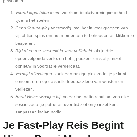
gewoonten:
Vooraf ingestelde inzet:
voorkom besluitvormingsmoeheid
tijdens het spelen.
Gebruik auto‑play verstandig:
stel het in voor groepen van
vijf of tien spins om het momentum te behouden en klikken te
besparen.
Rijd af en toe snelheid in voor veiligheid:
als je drie
opeenvolgende verliezen hebt, pauzeer en stel je inzet
opnieuw in voordat je verdergaat.
Vermijd afleidingen:
zoek een rustige plek zodat je je kunt
concentreren op de snelle feedbackloop van winsten en
verliezen.
Houd kleine winstjes bij:
noteer het netto resultaat van elke
sessie zodat je patronen over tijd ziet en je inzet kunt
aanpassen indien nodig.
Je Fast‑Play Reis Begint