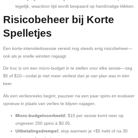
tegelijk, waardoor tijd wordt bespaard op handmatige klikken.
Risicobeheer bij Korte
Spelletjes
Een korte‑intensiteitssessie vereist nog steeds enig risicobeheer—
ook als je snelle winsten najaagt.
De truc is om een micro‑budget in te stellen voor elke sessie—zeg
$5 of $10—zodat je niet meer verliest dan je van plan was in één
keer.
Als een verliesreeks begint, pauzeer na een paar spins en evalueer
opnieuw in plaats van verlies te blijven najagen.
Micro‑budgetvoorbeeld:
$10 per sessie komt neer op
ongeveer 200 spins à $0.05.
Uitbetalingsdrempel:
stop wanneer je +$5 hebt of na 30